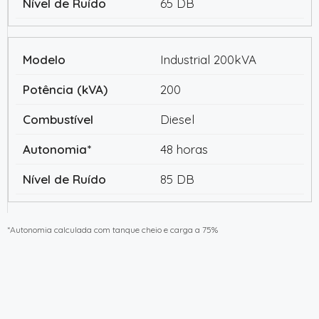
65 DB
Industrial 200kVA
200
Diesel
48 horas
85 DB
*Autonomia calculada com tanque cheio e carga a 75%