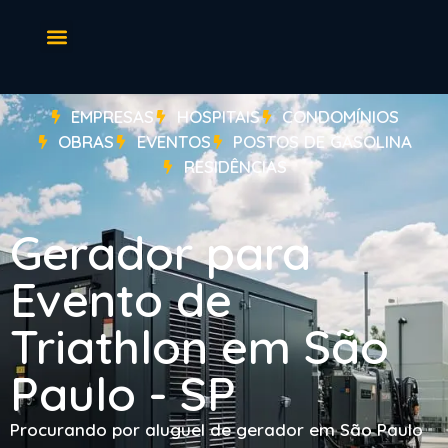
EMPRESAS
HOSPITAIS
CONDOMÍNIOS
OBRAS
EVENTOS
POSTOS DE GASOLINA
RESIDÊNCIAS
Gerador para
Evento de
Triathlon em São
Paulo - SP
Procurando por aluguel de gerador em São Paulo