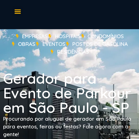
EMPRESAS
HOSPITAIS
CONDOMÍNIOS
OBRAS
EVENTOS
POSTOS DE GASOLINA
RESIDÊNCIAS
Gerador para
Evento de Parkour
em São Paulo - SP
Procurando por aluguel de gerador em São Paulo
para eventos, feiras ou festas? Fale agora com a
gente!