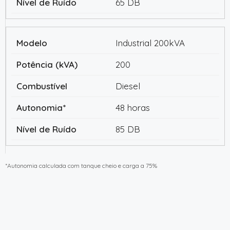
65 DB
Industrial 200kVA
200
Diesel
48 horas
85 DB
*Autonomia calculada com tanque cheio e carga a 75%