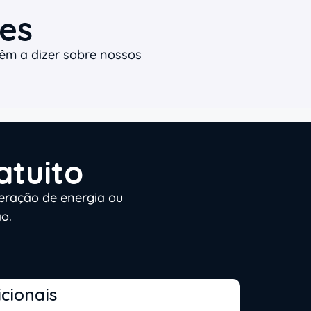
es
têm a dizer sobre nossos
atuito
eração de energia ou
o.
cionais