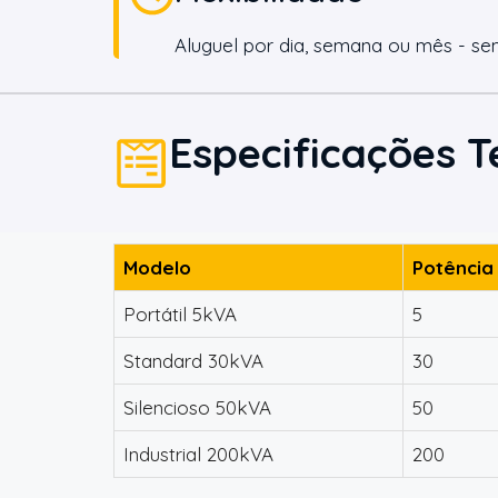
Aluguel por dia, semana ou mês - se
Especificações T
Modelo
Potência
Portátil 5kVA
5
Standard 30kVA
30
Silencioso 50kVA
50
Industrial 200kVA
200