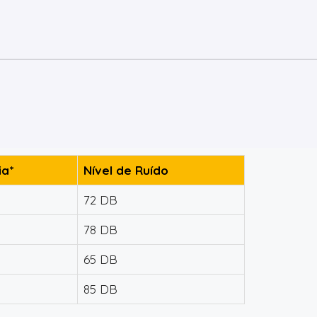
a*
Nível de Ruído
72 DB
78 DB
65 DB
85 DB