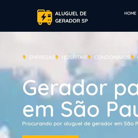
HOME
EMPRESAS
HOSPITAIS
CONDOMÍNIOS
Gerador pa
em São Pau
Procurando por aluguel de gerador em São Pa