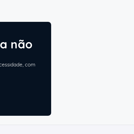
ta não
ecessidade, com