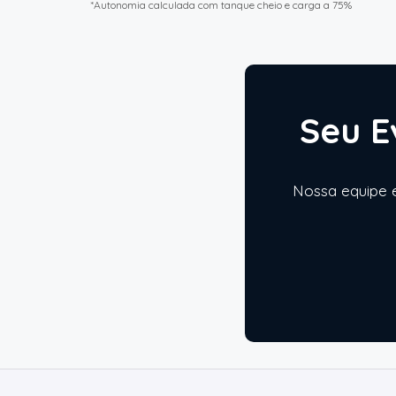
*Autonomia calculada com tanque cheio e carga a 75%
Seu E
Nossa equipe e