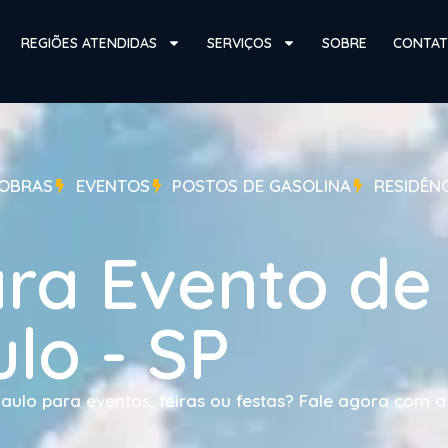
REGIÕES ATENDIDAS
SERVIÇOS
SOBRE
CONTA
OBRAS
EVENTOS
POSTOS DE GASOLINA
RESIDÊN
ra Evento d
lo - SP
ulo para eventos, feiras ou festas? Fale agora com a