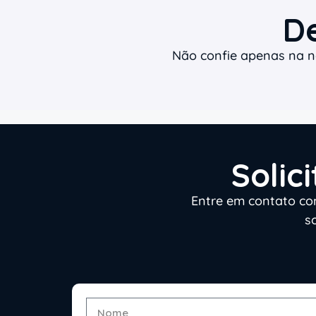
D
Não confie apenas na no
Solic
Entre em contato co
s