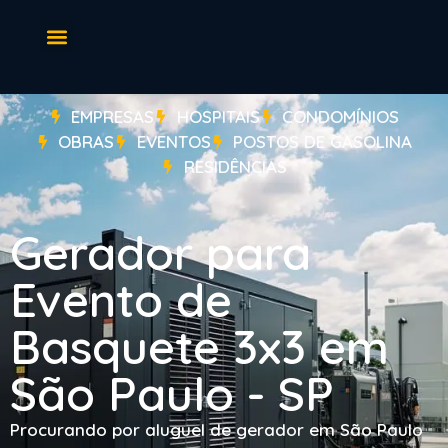
EMPRESAS
HOSPITAIS
CONDOMÍNIOS
OBRAS
EVENTOS
POSTOS DE GASOLINA
RESIDÊNCIAS
Gerador para
Evento de
Basquete 3x3 em
São Paulo - SP
Procurando por aluguel de gerador em São Paulo