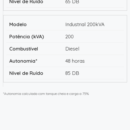
65 DB
Industrial 200kVA
200
Diesel
48 horas
85 DB
*Autonomia calculada com tanque cheio e carga a 75%