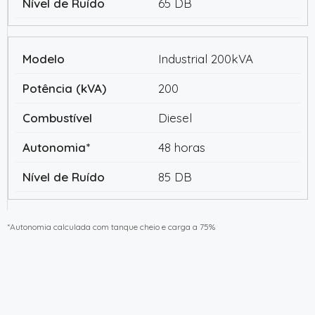
65 DB
Industrial 200kVA
200
Diesel
48 horas
85 DB
*Autonomia calculada com tanque cheio e carga a 75%