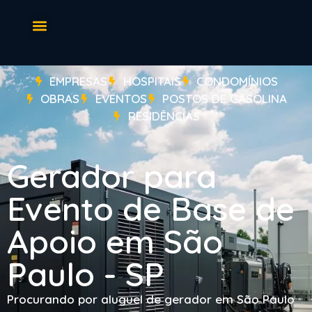
EMPRESAS
HOSPITAIS
CONDOMÍNIOS
OBRAS
EVENTOS
POSTOS DE GASOLINA
RESIDÊNCIAS
Gerador para
Evento de Base de
Apoio em São
Paulo - SP
Procurando por aluguel de gerador em São Paulo