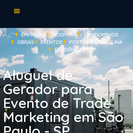
EMPRESAS
HOSPITAIS
CONDOMÍNIOS
OBRAS
EVENTOS
POSTOS DE GASOLINA
RESIDÊNCIAS
Aluguel de
Gerador para
Evento de Trade
Marketing em São
Paulo - SP