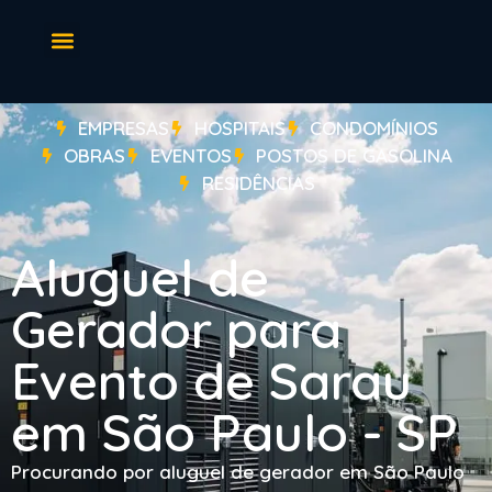
EMPRESAS
HOSPITAIS
CONDOMÍNIOS
OBRAS
EVENTOS
POSTOS DE GASOLINA
RESIDÊNCIAS
Aluguel de
Gerador para
Evento de Sarau
em São Paulo - SP
Procurando por aluguel de gerador em São Paulo