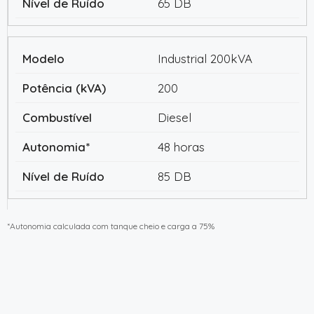
65 DB
Industrial 200kVA
200
Diesel
48 horas
85 DB
*Autonomia calculada com tanque cheio e carga a 75%