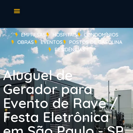
EMPRESAS
HOSPITAIS
CONDOMÍNIOS
OBRAS
EVENTOS
POSTOS DE GASOLINA
RESIDÊNCIAS
Aluguel de
Gerador para
Evento de Rave /
Festa Eletrônica
em São Paulo - SP