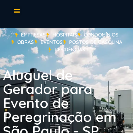
EMPRESAS
HOSPITAIS
CONDOMÍNIOS
OBRAS
EVENTOS
POSTOS DE GASOLINA
RESIDÊNCIAS
Aluguel de
Gerador para
Evento de
Peregrinação em
São Paulo - SP