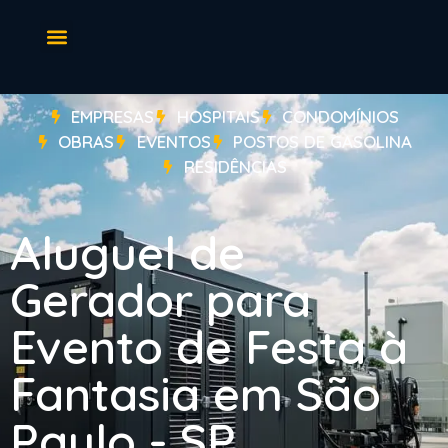
EMPRESAS
HOSPITAIS
CONDOMÍNIOS
OBRAS
EVENTOS
POSTOS DE GASOLINA
RESIDÊNCIAS
Aluguel de
Gerador para
Evento de Festa à
Fantasia em São
Paulo - SP