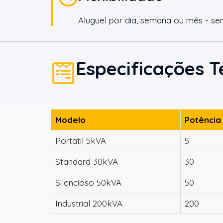
Aluguel por dia, semana ou mês - se
Especificações T
Modelo
Potência
Portátil 5kVA
5
Standard 30kVA
30
Silencioso 50kVA
50
Industrial 200kVA
200