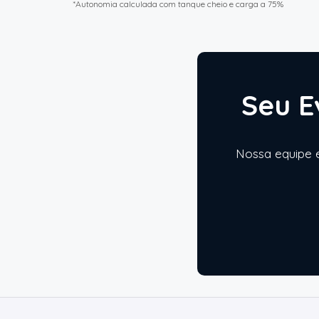
*Autonomia calculada com tanque cheio e carga a 75%
Seu E
Nossa equipe e