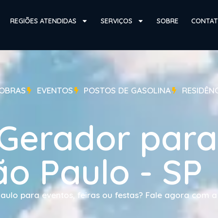
REGIÕES ATENDIDAS
SERVIÇOS
SOBRE
CONTA
OBRAS
EVENTOS
POSTOS DE GASOLINA
RESIDÊN
 Gerador para
ão Paulo - SP
ulo para eventos, feiras ou festas? Fale agora com a