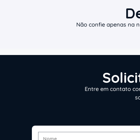
D
Não confie apenas na no
Solic
Entre em contato co
s