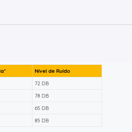
a*
Nível de Ruído
72 DB
78 DB
65 DB
85 DB