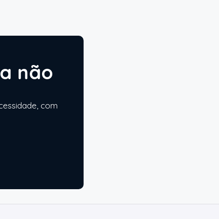
ta não
ecessidade, com