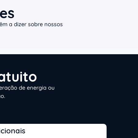
es
têm a dizer sobre nossos
atuito
eração de energia ou
o.
cionais