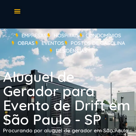
EMPRESAS
HOSPITAIS
CONDOMÍNIOS
OBRAS
EVENTOS
POSTOS DE GASOLINA
RESIDÊNCIAS
Aluguel de
Gerador para
Evento de Drift em
São Paulo - SP
Procurando por aluguel de gerador em São Paulo