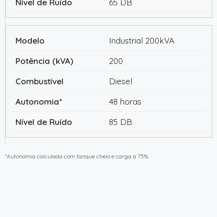
65 DB
Industrial 200kVA
200
Diesel
48 horas
85 DB
*Autonomia calculada com tanque cheio e carga a 75%